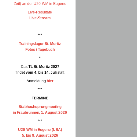
Zeit) an der U20-WM in Eugene
Live-Resultate
Live-Stream
***
Trainingslager St. Moritz
Fotos / Tagebuch
*
Das
TL St. Moritz 2027
findet
vom 4. bis 14. Juli
statt
Anmeldung
hier
***
TERMINE
Stabhochsprungmeeting
in Fraubrunnen, 1. August 2026
***
U20-WM in Eugene (USA)
5. bis 9. August 2026