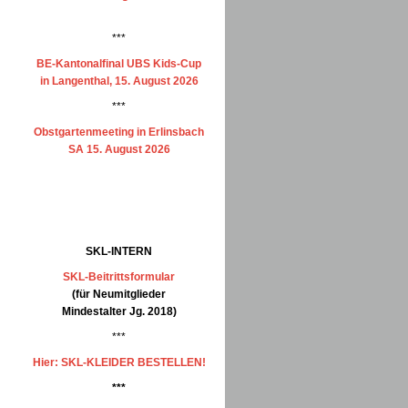
***
BE-Kantonalfinal UBS Kids-Cup
in Langenthal, 15. August 2026
***
Obstgartenmeeting in Erlinsbach
SA 15. August 2026
SKL-INTERN
SKL-Beitrittsformular
(für Neumitglieder
Mindestalter Jg. 2018)
***
Hier: SKL-KLEIDER BESTELLEN!
***