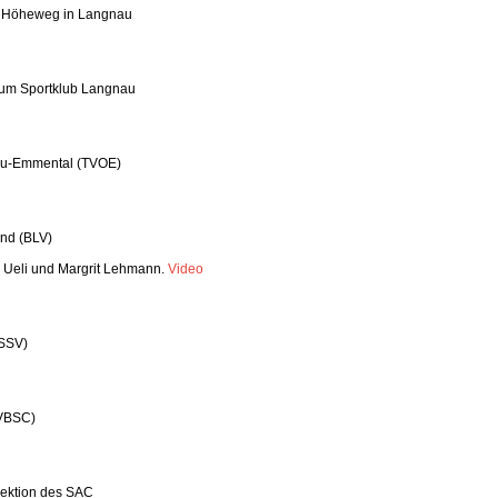
z Höheweg in Langnau
um Sportklub Langnau
gau-Emmental (TVOE)
and (BLV)
on Ueli und Margrit Lehmann.
Video
(SSV)
(VBSC)
sektion des SAC