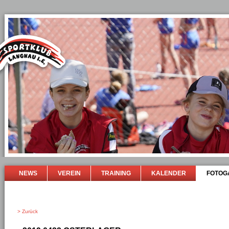
NEWS
VEREIN
TRAINING
KALENDER
FOTOG
> Zurück