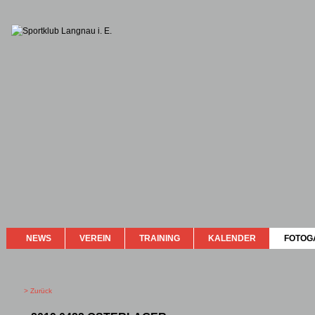
NEWS
VEREIN
TRAINING
KALENDER
FOTOG
> Zurück