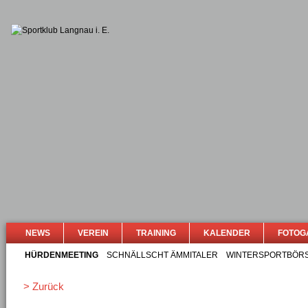
NEWS
VEREIN
TRAINING
KALENDER
FOTOG
HÜRDENMEETING
SCHNÄLLSCHT ÄMMITALER
WINTERSPORTBÖR
> Zurück