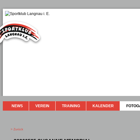
NEWS
VEREIN
TRAINING
KALENDER
FOTOG
> Zurück