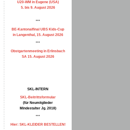
U20-WM in Eugene (USA)
5. bis 9. August 2026
***
BE-Kantonalfinal UBS Kids-Cup
in Langenthal, 15. August 2026
***
Obstgartenmeeting in Erlinsbach
SA 15. August 2026
SKL-INTERN
SKL-Beitrittsformular
(für Neumitglieder
Mindestalter Jg. 2018)
***
Hier: SKL-KLEIDER BESTELLEN!