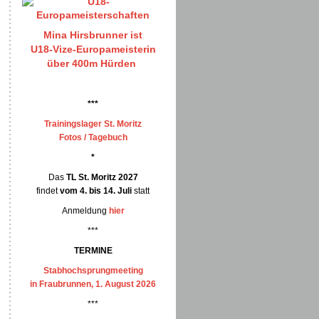
Mina Hirsbrunner ist
U18-Vize-Europameisterin
über 400m Hürden
***
Trainingslager St. Moritz
Fotos / Tagebuch
*
Das
TL St. Moritz 2027
findet
vom 4. bis 14. Juli
statt
Anmeldung
hier
***
TERMINE
Stabhochsprungmeeting
in Fraubrunnen, 1. August 2026
***