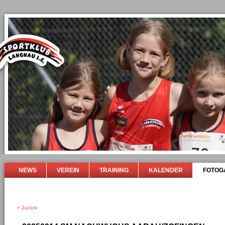
NEWS
VEREIN
TRAINING
KALENDER
FOTOG
> Zurück