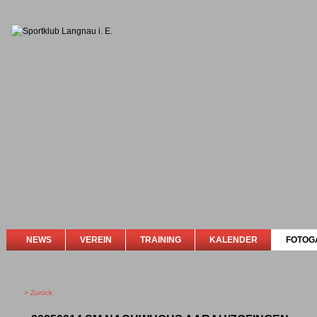
NEWS
VEREIN
TRAINING
KALENDER
FOTOG
> Zurück