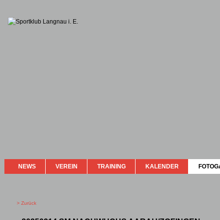
NEWS
VEREIN
TRAINING
KALENDER
FOTOG
> Zurück