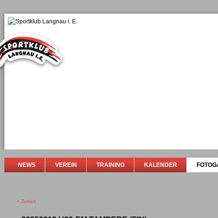
NEWS
VEREIN
TRAINING
KALENDER
FOTOG
> Zurück