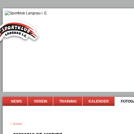
NEWS
VEREIN
TRAINING
KALENDER
FOTOG
> Zurück