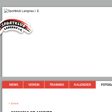
NEWS
VEREIN
TRAINING
KALENDER
FOTOG
> Zurück