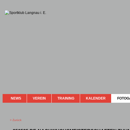
NEWS
VEREIN
TRAINING
KALENDER
FOTOG
> Zurück