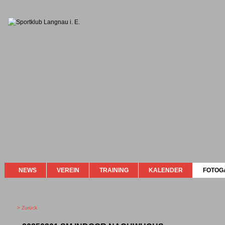
NEWS
VEREIN
TRAINING
KALENDER
FOTOG
> Zurück