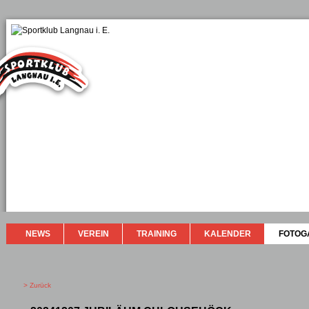
NEWS
VEREIN
TRAINING
KALENDER
FOTOG
> Zurück