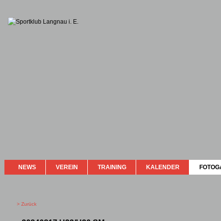
NEWS
VEREIN
TRAINING
KALENDER
FOTOG
> Zurück