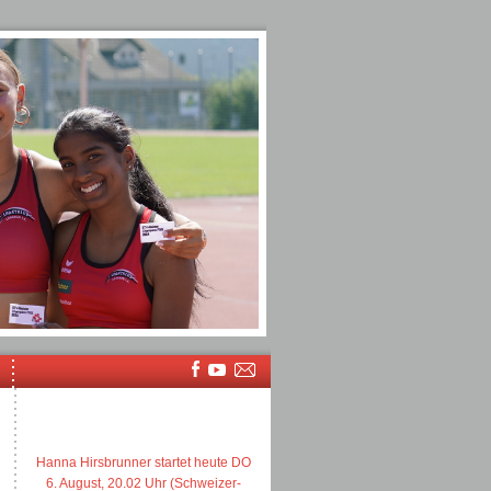
Hanna Hirsbrunner startet heute DO
6. August, 20.02 Uhr (Schweizer-