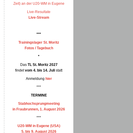
Zeit) an der U20-WM in Eugene
Live-Resultate
Live-Stream
***
Trainingslager St. Moritz
Fotos / Tagebuch
*
Das
TL St. Moritz 2027
findet
vom 4. bis 14. Juli
statt
Anmeldung
hier
***
TERMINE
Stabhochsprungmeeting
in Fraubrunnen, 1. August 2026
***
U20-WM in Eugene (USA)
5. bis 9. August 2026