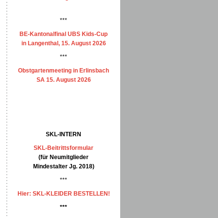
***
BE-Kantonalfinal UBS Kids-Cup
in Langenthal, 15. August 2026
***
Obstgartenmeeting in Erlinsbach
SA 15. August 2026
SKL-INTERN
SKL-Beitrittsformular
(für Neumitglieder
Mindestalter Jg. 2018)
***
Hier: SKL-KLEIDER BESTELLEN!
***