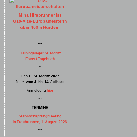
Mina Hirsbrunner ist
U18-Vize-Europameisterin
über 400m Hürden
***
Trainingslager St. Moritz
Fotos / Tagebuch
*
Das
TL St. Moritz 2027
findet
vom 4. bis 14. Juli
statt
Anmeldung
hier
***
TERMINE
Stabhochsprungmeeting
in Fraubrunnen, 1. August 2026
***