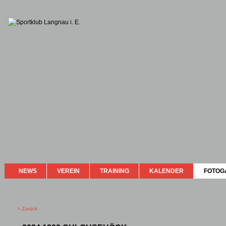
NEWS
VEREIN
TRAINING
KALENDER
FOTOG
> Zurück