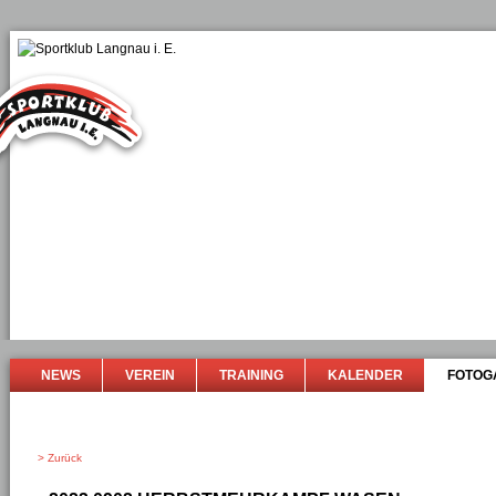
NEWS
VEREIN
TRAINING
KALENDER
FOTOG
> Zurück