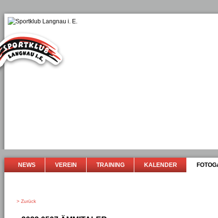
NEWS
VEREIN
TRAINING
KALENDER
FOTOG
> Zurück