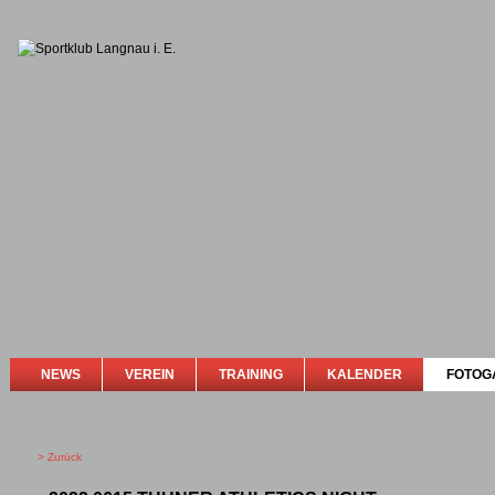
NEWS
VEREIN
TRAINING
KALENDER
FOTOG
> Zurück