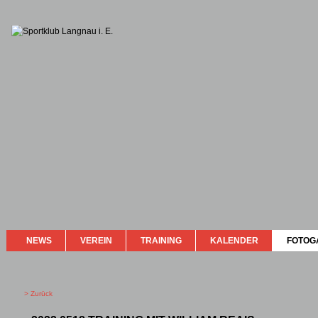
NEWS
VEREIN
TRAINING
KALENDER
FOTOG
> Zurück