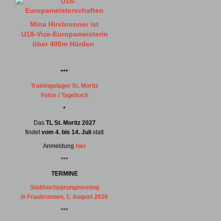
Mina Hirsbrunner ist
U18-Vize-Europameisterin
über 400m Hürden
***
Trainingslager St. Moritz
Fotos / Tagebuch
*
Das
TL St. Moritz 2027
findet
vom 4. bis 14. Juli
statt
Anmeldung
hier
***
TERMINE
Stabhochsprungmeeting
in Fraubrunnen, 1. August 2026
***