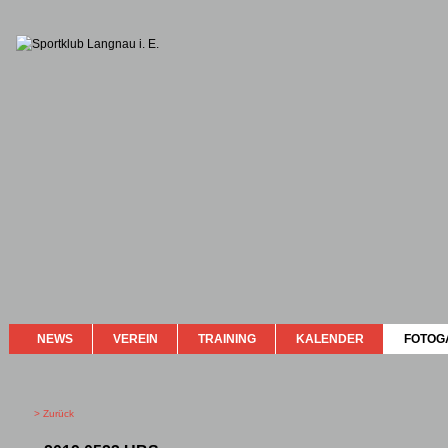
NEWS
VEREIN
TRAINING
KALENDER
FOTOG
> Zurück