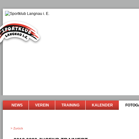
NEWS
VEREIN
TRAINING
KALENDER
FOTOG
> Zurück