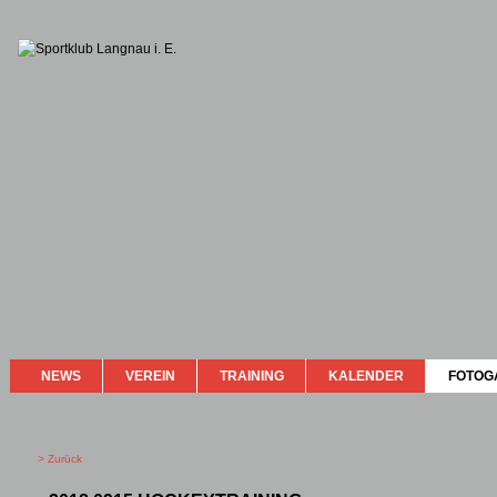
NEWS
VEREIN
TRAINING
KALENDER
FOTOG
> Zurück