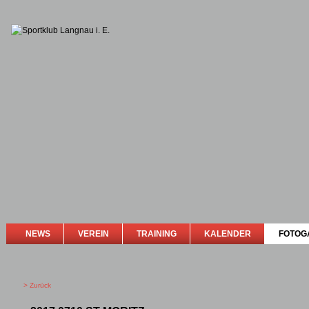
NEWS
VEREIN
TRAINING
KALENDER
FOTOG
> Zurück