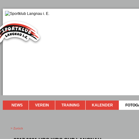
NEWS
VEREIN
TRAINING
KALENDER
FOTOG
> Zurück