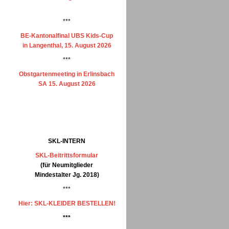
***
BE-Kantonalfinal UBS Kids-Cup
in Langenthal, 15. August 2026
***
Obstgartenmeeting in Erlinsbach
SA 15. August 2026
SKL-INTERN
SKL-Beitrittsformular
(für Neumitglieder
Mindestalter Jg. 2018)
***
Hier: SKL-KLEIDER BESTELLEN!
***