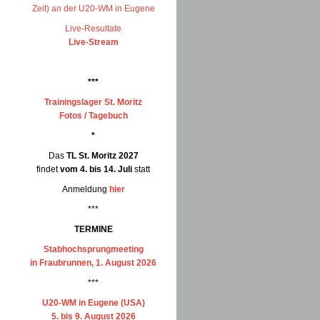
Zeit) an der U20-WM in Eugene
Live-Resultate
Live-Stream
***
Trainingslager St. Moritz
Fotos / Tagebuch
*
Das
TL St. Moritz 2027
findet
vom 4. bis 14. Juli
statt
Anmeldung
hier
***
TERMINE
Stabhochsprungmeeting
in Fraubrunnen, 1. August 2026
***
U20-WM in Eugene (USA)
5. bis 9. August 2026