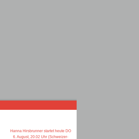
Hanna Hirsbrunner startet heute DO
6. August, 20.02 Uhr (Schweizer-