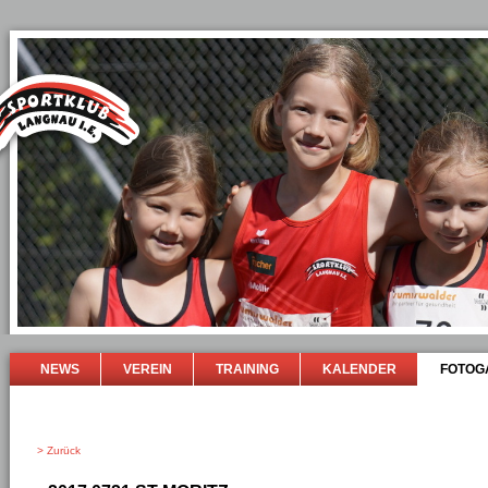
NEWS
VEREIN
TRAINING
KALENDER
FOTOG
> Zurück