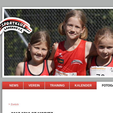
NEWS
VEREIN
TRAINING
KALENDER
FOTOG
> Zurück