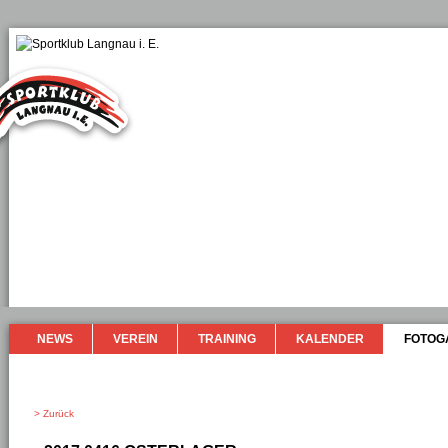
NEWS
VEREIN
TRAINING
KALENDER
FOTOG
> Zurück