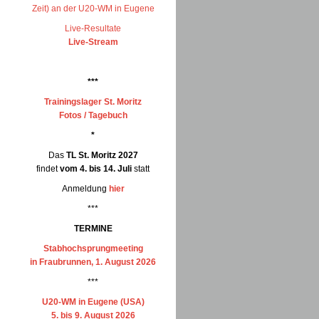
Zeit) an der U20-WM in Eugene
Live-Resultate
Live-Stream
***
Trainingslager St. Moritz
Fotos / Tagebuch
*
Das
TL St. Moritz 2027
findet
vom 4. bis 14. Juli
statt
Anmeldung
hier
***
TERMINE
Stabhochsprungmeeting
in Fraubrunnen, 1. August 2026
***
U20-WM in Eugene (USA)
5. bis 9. August 2026