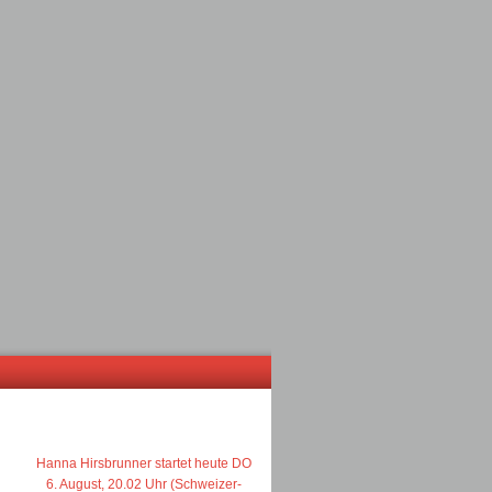
Hanna Hirsbrunner startet heute DO
6. August, 20.02 Uhr (Schweizer-