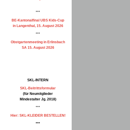
***
BE-Kantonalfinal UBS Kids-Cup
in Langenthal, 15. August 2026
***
Obstgartenmeeting in Erlinsbach
SA 15. August 2026
SKL-INTERN
SKL-Beitrittsformular
(für Neumitglieder
Mindestalter Jg. 2018)
***
Hier: SKL-KLEIDER BESTELLEN!
***