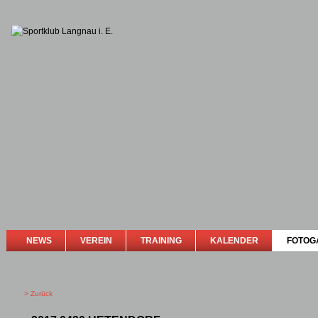
NEWS
VEREIN
TRAINING
KALENDER
FOTOG
> Zurück