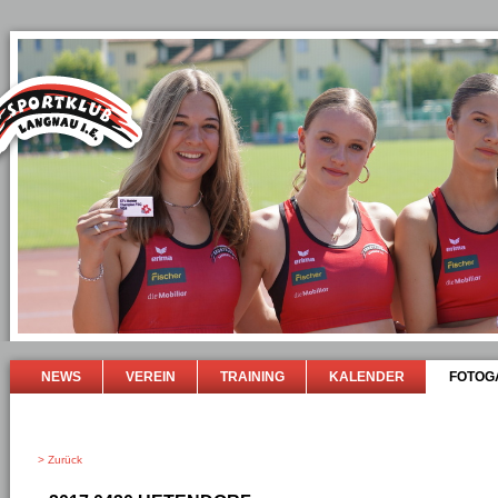
NEWS
VEREIN
TRAINING
KALENDER
FOTOG
> Zurück