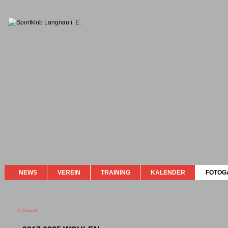
NEWS
VEREIN
TRAINING
KALENDER
FOTOG
> Zurück