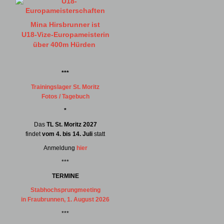
Mina Hirsbrunner ist
U18-Vize-Europameisterin
über 400m Hürden
***
Trainingslager St. Moritz
Fotos / Tagebuch
*
Das
TL St. Moritz 2027
findet
vom 4. bis 14. Juli
statt
Anmeldung
hier
***
TERMINE
Stabhochsprungmeeting
in Fraubrunnen, 1. August 2026
***