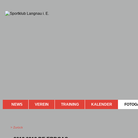
NEWS
VEREIN
TRAINING
KALENDER
FOTOG
> Zurück