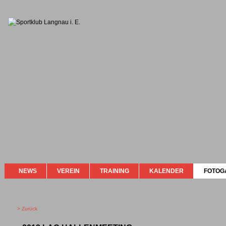
NEWS
VEREIN
TRAINING
KALENDER
FOTOG
> Zurück