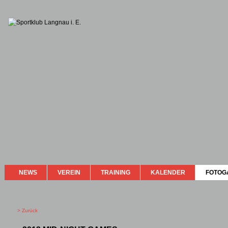
NEWS
VEREIN
TRAINING
KALENDER
FOTOG
> Zurück