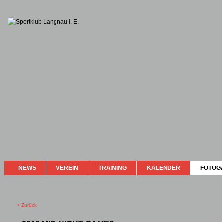
NEWS
VEREIN
TRAINING
KALENDER
FOTOG
> Zurück