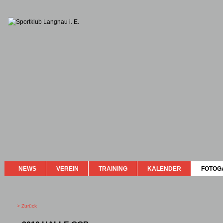
NEWS
VEREIN
TRAINING
KALENDER
FOTOG
> Zurück