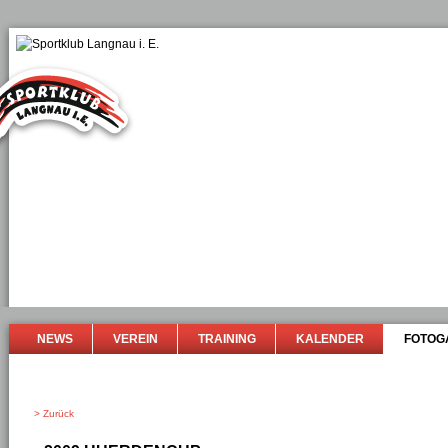
NEWS
VEREIN
TRAINING
KALENDER
FOTOG
> Zurück