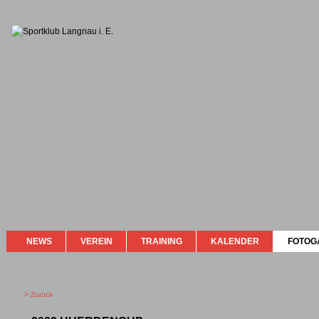
NEWS
VEREIN
TRAINING
KALENDER
FOTOG
> Zurück