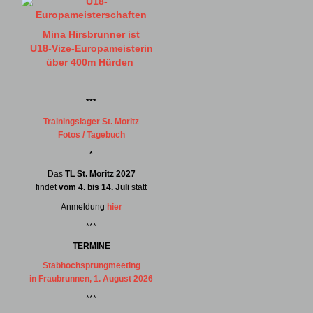
Mina Hirsbrunner ist
U18-Vize-Europameisterin
über 400m Hürden
***
Trainingslager St. Moritz
Fotos / Tagebuch
*
Das
TL St. Moritz 2027
findet
vom 4. bis 14. Juli
statt
Anmeldung
hier
***
TERMINE
Stabhochsprungmeeting
in Fraubrunnen, 1. August 2026
***