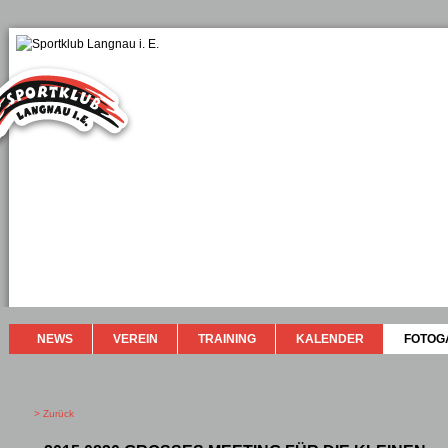
NEWS
VEREIN
TRAINING
KALENDER
FOTOG
> Zurück