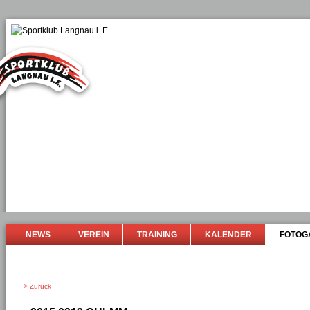
NEWS
VEREIN
TRAINING
KALENDER
FOTOG
> Zurück