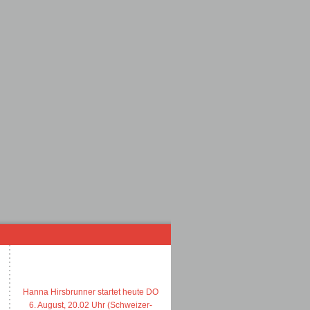
Hanna Hirsbrunner startet heute DO
6. August, 20.02 Uhr (Schweizer-