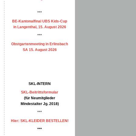
***
BE-Kantonalfinal UBS Kids-Cup
in Langenthal, 15. August 2026
***
Obstgartenmeeting in Erlinsbach
SA 15. August 2026
SKL-INTERN
SKL-Beitrittsformular
(für Neumitglieder
Mindestalter Jg. 2018)
***
Hier: SKL-KLEIDER BESTELLEN!
***