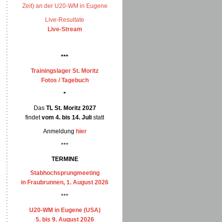
Zeit) an der U20-WM in Eugene
Live-Resultate
Live-Stream
***
Trainingslager St. Moritz
Fotos / Tagebuch
*
Das
TL St. Moritz 2027
findet
vom 4. bis 14. Juli
statt
Anmeldung
hier
***
TERMINE
Stabhochsprungmeeting
in Fraubrunnen, 1. August 2026
***
U20-WM in Eugene (USA)
5. bis 9. August 2026