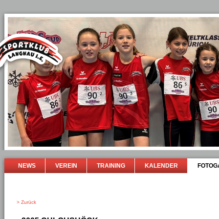
NEWS
VEREIN
TRAINING
KALENDER
FOTOG
> Zurück